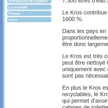
7.500 litres d’eau
Entreprises de location
La nouvelle
Le Kros contribue
Presse
1600 %.
Liens
Dans les pays en 
proportionnelleme
être donc largeme
Le Kros est très co
peut être nettoyé 
uniquement avec d
sont pas nécessair
En plus le Kros e
recyclables, le Kr
qui permet d’avoi
cabines de toilett