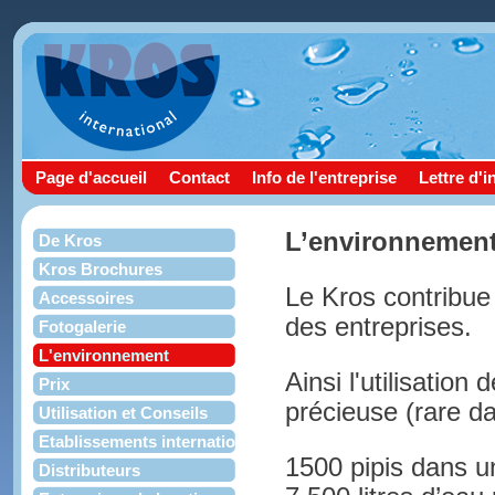
Page d'accueil
Contact
Info de l'entreprise
Lettre d'
L’environnemen
De Kros
Kros Brochures
Le Kros contribue
Accessoires
des entreprises.
Fotogalerie
L'environnement
Ainsi l'utilisatio
Prix
précieuse (rare d
Utilisation et Conseils
Etablissements internationaux
1500 pipis dans u
Distributeurs