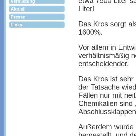
etwa 7500 Liter s
Vermietung
Liter!
Aktuell
Presse
Das Kros sorgt a
Links
1600%.
Vor allem in Entw
verhältnismäßig no
entscheidender.
Das Kros ist sehr 
der Tatsache wied
Fällen nur mit he
Chemikalien sind 
Abschlussklappen, 
Außerdem wurde da
hergestellt, und d