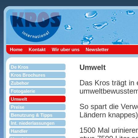
Home
Kontakt
Wir uber uns
Newsletter
Umwelt
De Kros
Kros Brochures
Das Kros trägt in
Zubehor
umweltbewusstem
Fotogalerie
Umwelt
So spart die Verw
Preise
Ländern knappes)
Benutzung & Tipps
Int. niederlassungen
1500 Mal urinieren
Handler