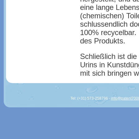
eine lange Leben
(chemischen) Toil
schlussendlich do
100% recycelbar. D
des Produkts.
Schließlich ist d
Urins in Kunstdün
mit sich bringen w
Tel: (+31) 573-258796 -
info@patent700