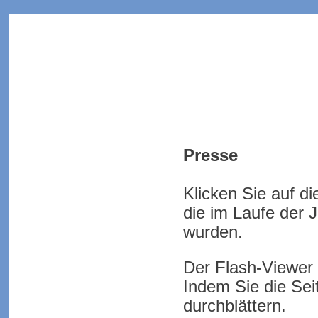
Home
Kontakt
Wir uber uns
Newsletter
Presse
De Kros
Kros Brochures
Klicken Sie auf d
Zubehor
Fotogalerie
die im Laufe der 
Umwelt
wurden.
Preise
Der Flash-Viewer 
Benutzung & Tipps
Int. niederlassungen
Indem Sie die Se
Handler
durchblättern.