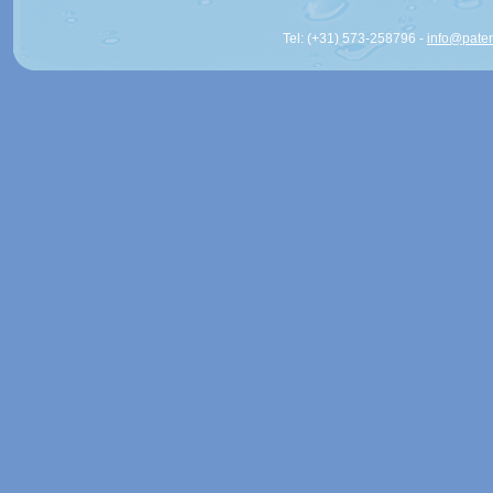
Tel: (+31) 573-258796 -
info@pate