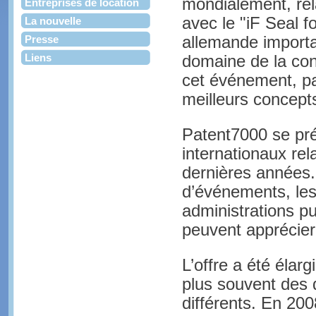
mondialement, rel
Entreprises de location
avec le "iF Seal f
La nouvelle
Presse
allemande importa
Liens
domaine de la conc
cet événement, pa
meilleurs concept
Patent7000 se pr
internationaux rel
dernières années.
d’événements, les 
administrations pu
peuvent apprécier
L’offre a été élar
plus souvent des 
différents. En 20