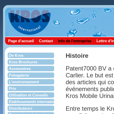
Page d'accueil
Contact
Info de l'entreprise
Lettre d'
Histoire
De Kros
Kros Brochures
Patent7000 BV a é
Accessoires
Carlier. Le but es
Fotogalerie
des articles qui co
L'environnement
événements public
Prix
Kros Mobile Urina
Utilisation et Conseils
Etablissements internationaux
Entre temps le Kros
Distributeurs