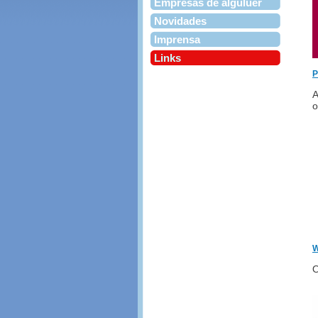
Empresas de alguluer
Novidades
Imprensa
Links
P
A
o
W
O