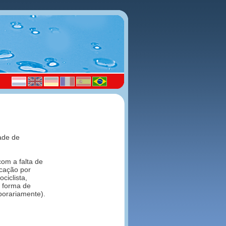
dade de
om a falta de
ocação por
ciclista,
o forma de
mporariamente).