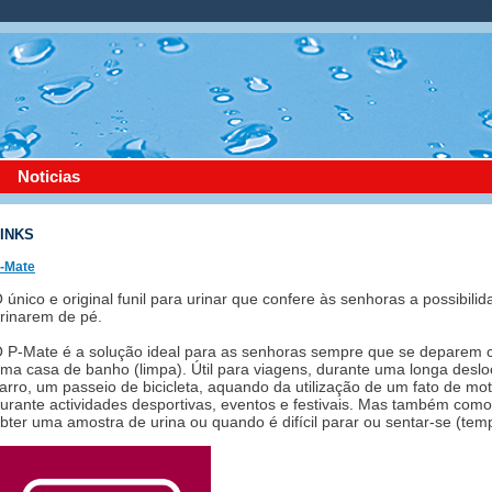
Noticias
INKS
-Mate
 único e original funil para urinar que confere às senhoras a possibili
rinarem de pé.
 P-Mate é a solução ideal para as senhoras sempre que se deparem c
ma casa de banho (limpa). Útil para viagens, durante uma longa desl
arro, um passeio de bicicleta, aquando da utilização de um fato de moto
urante actividades desportivas, eventos e festivais. Mas também com
bter uma amostra de urina ou quando é difícil parar ou sentar-se (te