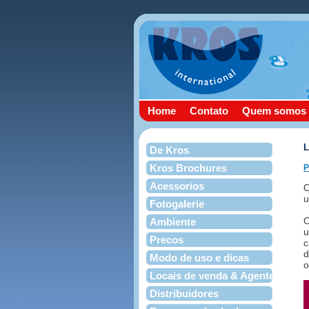
Home
Contato
Quem somos
L
De Kros
Kros Brochures
P
Acessorios
O
u
Fotogalerie
O
Ambiente
u
Precos
c
d
Modo de uso e dicas
o
Locais de venda & Agentes
Distribuidores