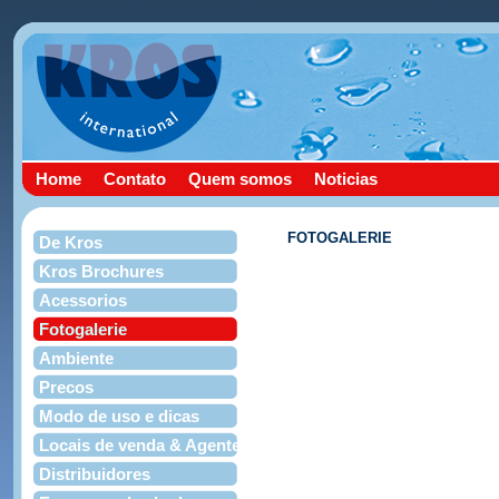
Home
Contato
Quem somos
Noticias
FOTOGALERIE
De Kros
Kros Brochures
Acessorios
Fotogalerie
Ambiente
Precos
Modo de uso e dicas
Locais de venda & Agentes
Distribuidores