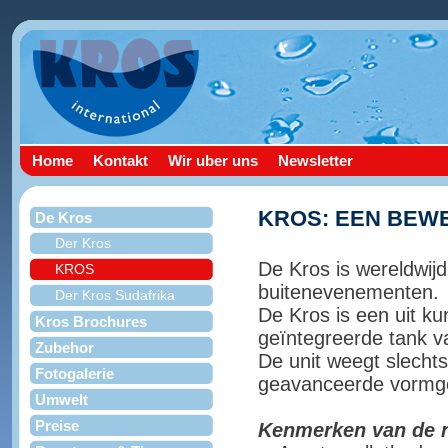
Home
Kontakt
Wir uber uns
Newsletter
KROS: EEN BEW
De Kros
Der Kros
De Kros is wereldwijd
KROS
buitenevenementen.
Der Kros Sudafrika
De Kros is een uit ku
Kros Brochures
geïntegreerde tank va
Zubehor
De unit weegt slechts
Fotogalerie
geavanceerde vormge
Umwelt
Preise
Kenmerken van de