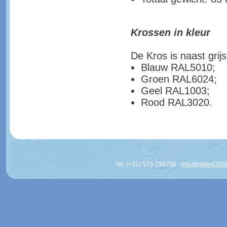
Krossen in kleur
De Kros is naast grij
Blauw RAL5010;
Groen RAL6024;
Geel RAL1003;
Rood RAL3020.
Tel: (+31) 573-258796 -
info@patent700