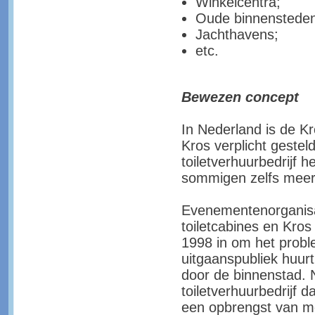
Winkelcentra;
Oude binnensteden
Jachthavens;
etc.
Bewezen concept
In Nederland is de 
Kros verplicht geste
toiletverhuurbedrijf 
sommigen zelfs meer
Evenementenorganisat
toiletcabines en Kro
1998 in om het probl
uitgaanspubliek huurt
door de binnenstad.
toiletverhuurbedrijf 
een opbrengst van me