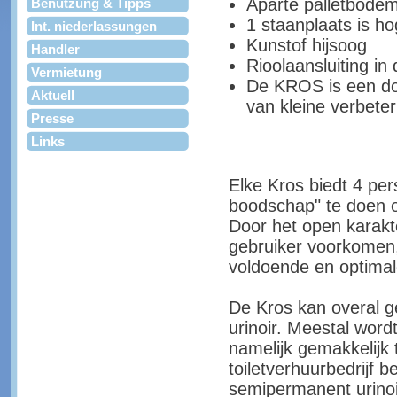
Aparte palletbode
Benutzung & Tipps
1 staanplaats is h
Int. niederlassungen
Kunstof hijsoog
Handler
Rioolaansluiting i
Vermietung
De KROS is een doo
Aktuell
van kleine verbeter
Presse
Links
Elke Kros biedt 4 per
boodschap" te doen 
Door het open karak
gebruiker voorkomen,
voldoende en optimal
De Kros kan overal g
urinoir. Meestal wordt
namelijk gemakkelijk
toiletverhuurbedrijf 
semipermanent urinoir