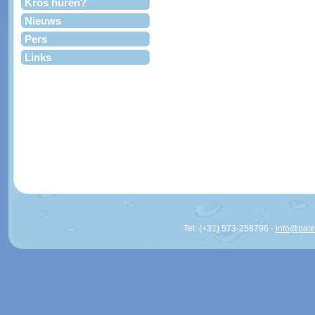
Kros huren?
Nieuws
Pers
Links
Tel: (+31) 573-258796 -
info@pat