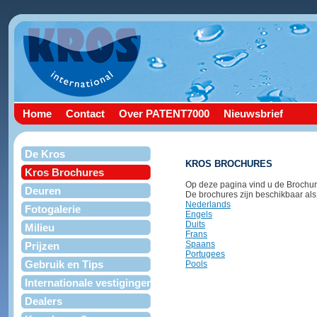
Home
Contact
Over PATENT7000
Nieuwsbrief
De Kros
KROS BROCHURES
Kros Brochures
Op deze pagina vind u de Brochur
Deuren
De brochures zijn beschikbaar als
Nederlands
Fotogalerie
Engels
Duits
Milieu
Frans
Spaans
Prijzen
Portugees
Gebruik en Tips
Pools
Internationale vestigingen
Dealers